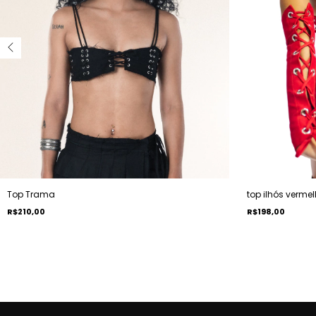
Top Trama
top ilhós verme
R$210,00
R$198,00