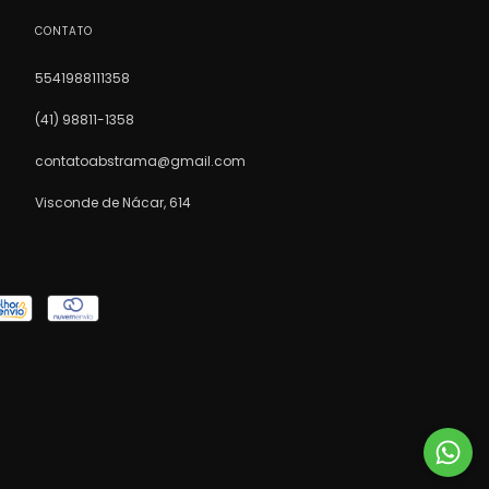
CONTATO
5541988111358
(41) 98811-1358
contatoabstrama@gmail.com
Visconde de Nácar, 614