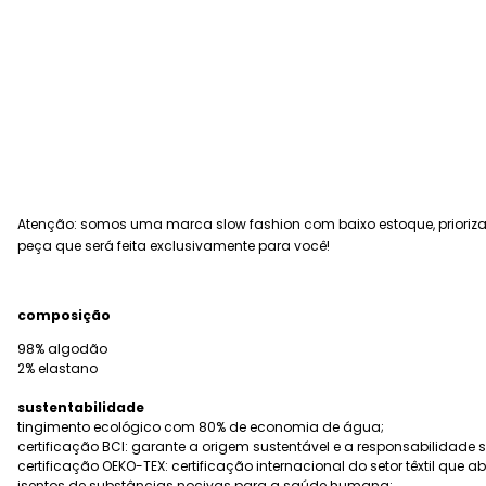
Atenção: somos uma marca slow fashion com baixo estoque, prioriz
peça que será feita exclusivamente para você!
composição
98% algodão
2% elastano
sustentabilidade
tingimento ecológico com 80% de economia de água;
certificação BCI: garante a origem sustentável e a responsabilidade 
certificação OEKO-TEX: certificação internacional do setor têxtil qu
isentos de substâncias nocivas para a saúde humana;