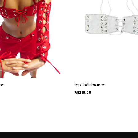
lho
top ilhós branco
R$210,00