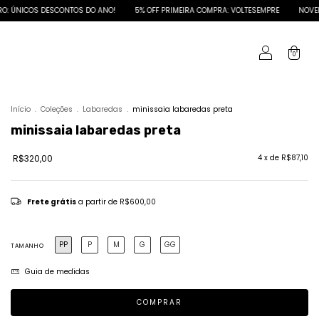
ESCONTOS DO ANO!
5% OFF PRIMEIRA COMPRA: VOLTESEMPRE
NOVEMBRO: ÚNICO
0
Início
.
Coleções
.
Labaredas
.
minissaia labaredas preta
minissaia labaredas preta
R$320,00
4
x de
R$87,10
Frete grátis
a partir de
R$600,00
PP
P
M
G
GG
TAMANHO
Guia de medidas