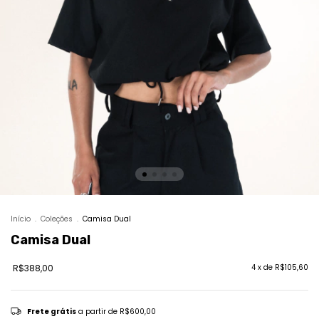
Início
.
Coleções
.
Camisa Dual
Camisa Dual
R$388,00
4
x de
R$105,60
Frete grátis
a partir de
R$600,00