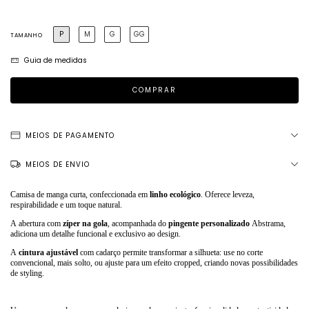
P
M
G
GG
TAMANHO
Guia de medidas
MEIOS DE PAGAMENTO
MEIOS DE ENVIO
Camisa de manga curta, confeccionada em
linho ecológico
. Oferece leveza,
respirabilidade e um toque natural.
A abertura com
zíper na gola
, acompanhada do
pingente personalizado
Abstrama,
adiciona um detalhe funcional e exclusivo ao design.
A
cintura ajustável
com cadarço permite transformar a silhueta: use no corte
convencional, mais solto, ou ajuste para um efeito cropped, criando novas possibilidades
de styling.