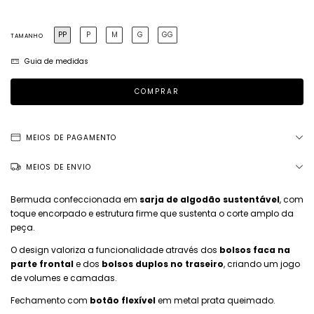
PP
P
M
G
GG
TAMANHO
Guia de medidas
MEIOS DE PAGAMENTO
MEIOS DE ENVIO
Bermuda confeccionada em
sarja de algodão sustentável
, com
toque encorpado e estrutura firme que sustenta o corte amplo da
peça.
O design valoriza a funcionalidade através dos
bolsos faca na
parte frontal
e dos
bolsos duplos no traseiro
, criando um jogo
de volumes e camadas.
Fechamento com
botão flexível
em metal prata queimado.