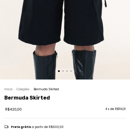
Início
.
Coleções
.
Bermuda Skirted
Bermuda Skirted
R$420,00
4
x de
R$114,31
Frete grátis
a partir de
R$600,00