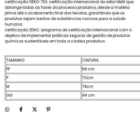
certificação OEKO-TEX: certificação internacional do setor têxtil que
abrange todas as fases do processo produtivo, desde a matéria
prima até o acabamento final dos tecidos, garantindo que os
produtos sejam isentos de substâncias nocivas para a saúde
humana;
certificação ZDHC: programa de certificação internacional com o
objetivo de implementar práticas seguras de gestão de produtos
químicos sustentáveis em toda a cadeia produtiva.
TAMANHO
CINTURA
PP
66 cm
P
70cm
M
78cm
GG
94 cm