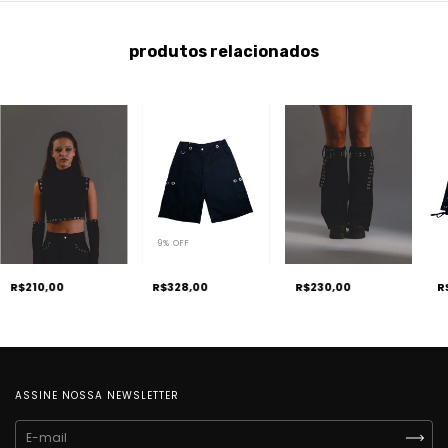
produtos relacionados
9
%
OFF
R$328,00
R$230,00
R
R$210,00
ASSINE NOSSA NEWSLETTER